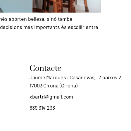
més aporten bellesa, sinó també
s decisions més importants és escollir entre
Contacte
Jaume Marques i Casanovas, 17 baixos 2.
17003 Girona (Girona)
xbartri@gmail.com
639 314 233